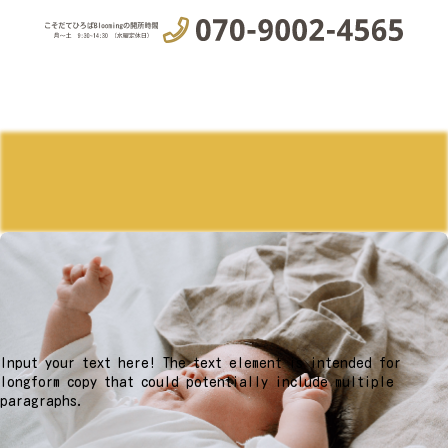
Input your text here! The text element is intended for
longform copy that could potentially include multiple
paragraphs.