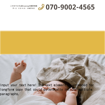
Input your text here! The text element is intended for
longform copy that could potentially include multiple
paragraphs.