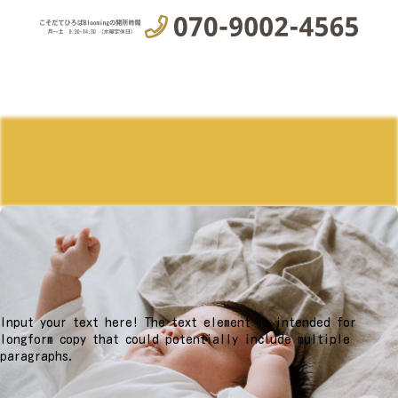
Input your text here! The text element is intended for
longform copy that could potentially include multiple
paragraphs.