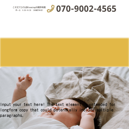
Input your text here! The text element is intended for
longform copy that could potentially include multiple
paragraphs.