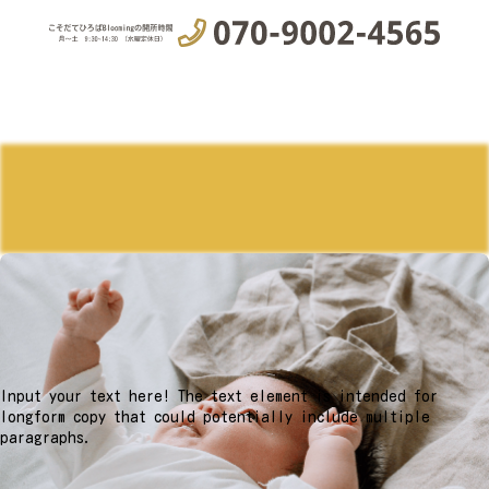
Input your text here! The text element is intended for
longform copy that could potentially include multiple
paragraphs.