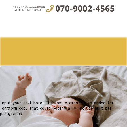
Input your text here! The text element is intended for
longform copy that could potentially include multiple
paragraphs.