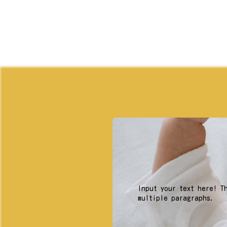
Input your text here! T
multiple paragraphs.