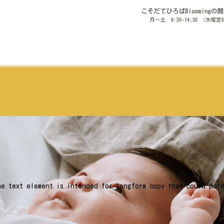
he text element is intended for longform copy that could pot