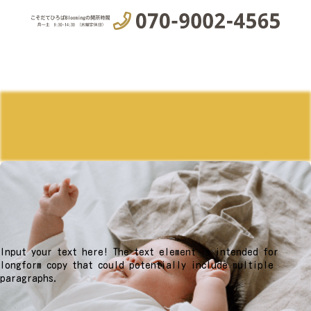
Input your text here! The text element is intended for
longform copy that could potentially include multiple
paragraphs.