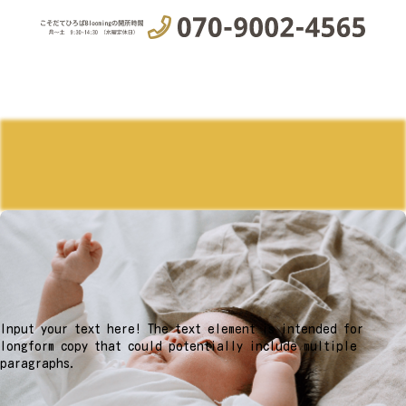
Input your text here! The text element is intended for
longform copy that could potentially include multiple
paragraphs.