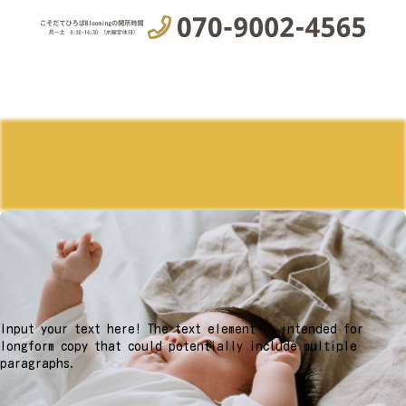
Input your text here! The text element is intended for
longform copy that could potentially include multiple
paragraphs.